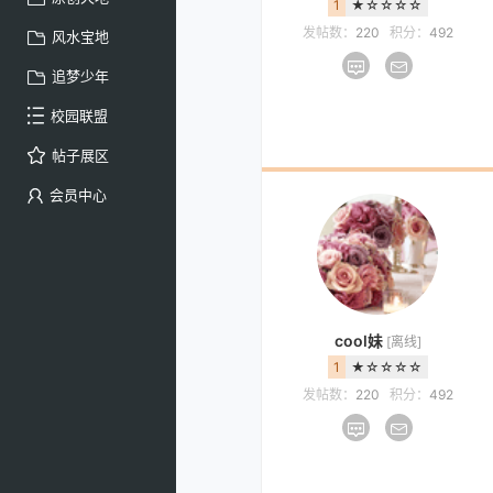
1
★☆☆☆☆
发帖数：
220
积分：
492
风水宝地
追梦少年
校园联盟
帖子展区
会员中心
cool妹
[离线]
1
★☆☆☆☆
发帖数：
220
积分：
492