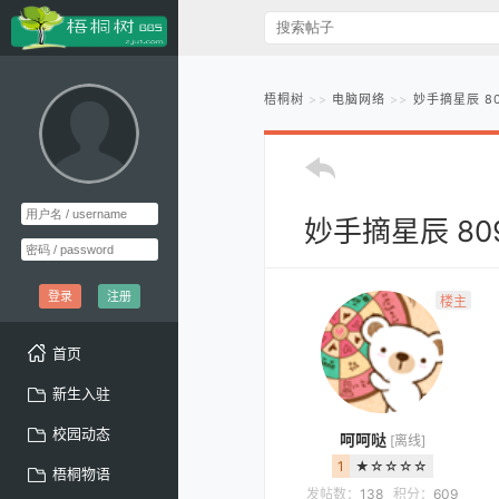
梧桐树
电脑网络
妙手摘星辰 8
妙手摘星辰 8
登录
注册
楼主
首页
新生入驻
校园动态
呵呵哒
[离线]
1
★☆☆☆☆
梧桐物语
发帖数：
138
积分：
609