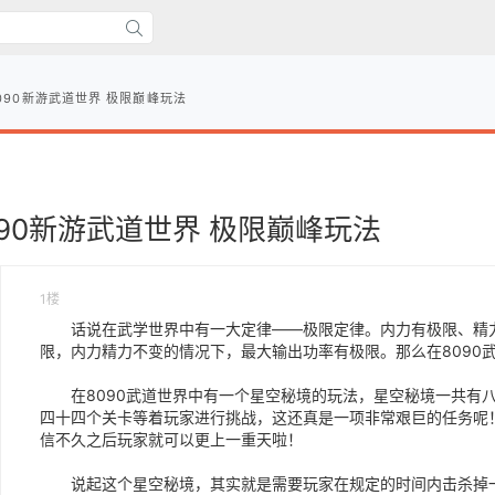
090新游武道世界 极限巅峰玩法
090新游武道世界 极限巅峰玩法
1楼
话说在武学世界中有一大定律——极限定律。内力有极限、精力
限，内力精力不变的情况下，最大输出功率有极限。那么在8090
在8090武道世界中有一个星空秘境的玩法，星空秘境一共有八
四十四个关卡等着玩家进行挑战，这还真是一项非常艰巨的任务呢
信不久之后玩家就可以更上一重天啦！
说起这个星空秘境，其实就是需要玩家在规定的时间内击杀掉一