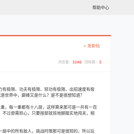
帮助中心
+ 发新帖
浏览量：
3246
回帖数：
3
有极限、功夫有极限、轻功有极限、出招速度有极
武道世界中，巅峰又是什么？是不是很想知道？
重，每一重都有十八层，这样算来那可是一共有一百
！不过毋需担心，只要按部就班地脚踏实地闯关，相
层中的所有敌人，挑战时限那可是很短的，所以玩