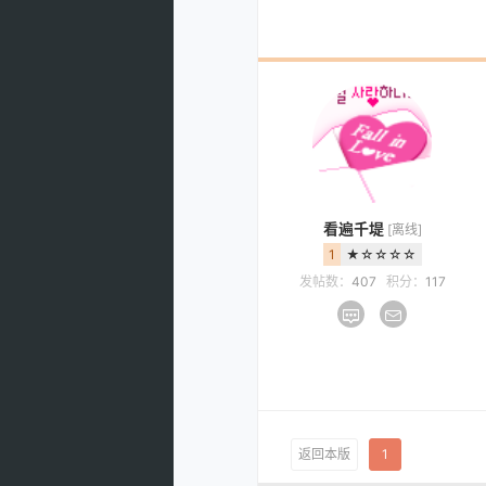
看遍千堤
[离线]
1
★☆☆☆☆
发帖数：
407
积分：
117
返回本版
1