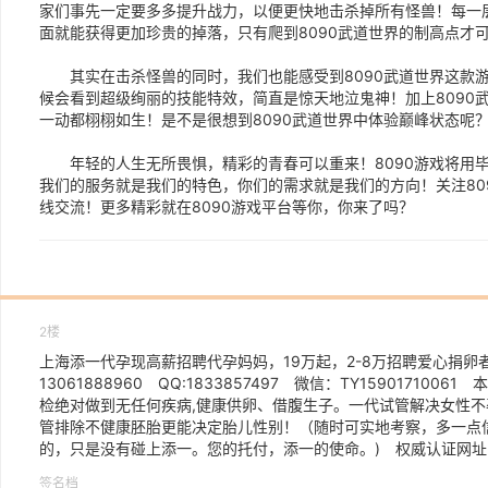
家们事先一定要多多提升战力，以便更快地击杀掉所有怪兽！每一
面就能获得更加珍贵的掉落，只有爬到8090武道世界的制高点才
其实在击杀怪兽的同时，我们也能感受到8090武道世界这款游
候会看到超级绚丽的技能特效，简直是惊天地泣鬼神！加上8090
一动都栩栩如生！是不是很想到8090武道世界中体验巅峰状态呢
年轻的人生无所畏惧，精彩的青春可以重来！8090游戏将用毕
我们的服务就是我们的特色，你们的需求就是我们的方向！关注809
线交流！更多精彩就在8090游戏平台等你，你来了吗？
2楼
上海添一代孕现高薪招聘代孕妈妈，19万起，2-8万招聘爱心捐卵者，
13061888960 QQ:1833857497 微信：TY1590171
检绝对做到无任何疾病,健康供卵、借腹生子。一代试管解决女性
管排除不健康胚胎更能决定胎儿性别！（随时可实地考察，多一点
的，只是没有碰上添一。您的托付，添一的使命。) 权威认证网址：www.
签名档