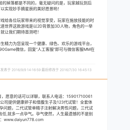
层的掉落都是不同的，毫无疑问的是，玩家越玩到后
可以实现妙手摘星辰的美好愿景哟！
戏给各位玩家带来的视觉享受，玩家在施放技能的时
武道世界这款游戏是以2D背景加3D人物，角色的一举
？就让我们期待首测吧！
生精力为您呈现一个健康、绿色、欢乐的游戏平台，
0Game微信，回复“人工客服”即可与微信客服MM在
发表于 2016/9/9 14:16:59 最后修改于 2016/7/30 16:45:13
愿意的话可以详聊，联系人电话：15901710061
0061 本公司提供健康卵子和借腹生子及123代试管！全套体
不孕问题，二代试管单精子注射解决男性问题，三代试
信任,就多一点孕气。孕气使然，人生最遗憾的不是别
daiyun778.com