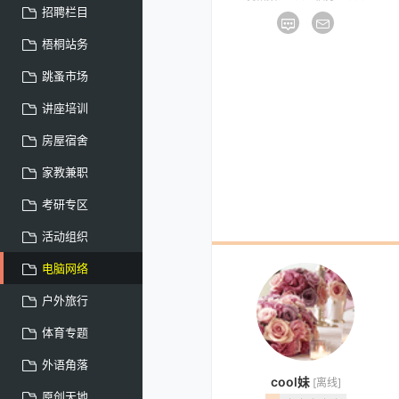
招聘栏目
梧桐站务
跳蚤市场
讲座培训
房屋宿舍
家教兼职
考研专区
活动组织
电脑网络
户外旅行
体育专题
外语角落
cool妹
[离线]
原创天地