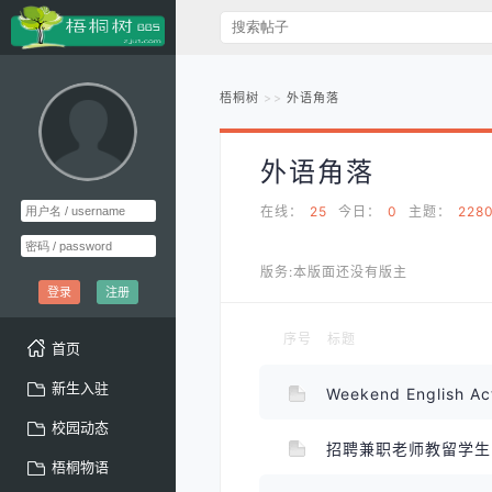
梧桐树
外语角落
外语角落
在线：
25
今日：
0
主题：
228
版务:本版面还没有版主
登录
注册
序号
标题
首页
新生入驻
Weekend English Ac
校园动态
招聘兼职老师教留学
梧桐物语