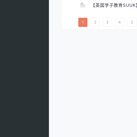
【英国学子教育SUUK】英
1
2
3
4
5