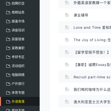
外籍英语家教蹲一个
招聘栏目
梧桐站务
课业辅导
跳蚤市场
Love and Time 爱
讲座培训
房屋宿舍
The Joy of Livin
家教兼职
【留学受阻不慌张！】长
考研专区
【兼职】诚聘Essay
活动组织
电脑网络
Recruit part-time s
户外旅行
我们喝的咖啡为什么
体育专题
外语角落
澳大利亚昆士兰大学生
原创天地