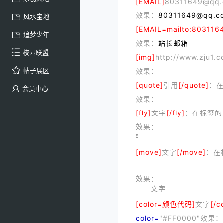
[EMAIL]
80311649@qq.
效果：
80311649@qq.c
风水宝地
[EMAIL=mailto:80311
追梦少年
效果：
站长邮箱
校园联盟
[img]
http://www.zju1.c
帖子展区
效果：
[quote]
引用
[/quote]
：在
会员中心
效果：
[fly]
文字
[/fly]
：在标签的
效果：
文字
[move]
文字
[/move]
：在
效果：
文字
[color=颜色代码]
文字
[/c
color=
"#FF0000"效果：