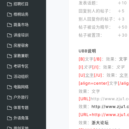
发表话题：
＋10
招聘栏目
回复别人的帖子：
＋5
梧桐站务
别人回复你的帖子：
＋3
跳蚤市场
帖子被设为精华：
＋50
讲座培训
帖子被置顶：
＋30
房屋宿舍
UBB说明
家教兼职
[B]
文字
[/B]
：效果：
文字
考研专区
[I]
文字
[/I]
：效果：
文字
[U]
文字
[/U]
：效果：
文字
活动组织
[align=center]
文字
[/ali
电脑网络
效果：文字
户外旅行
[URL]
http://www.zju1.
效果：
http://www.zju1.
体育专题
[URL=http://www.zju1.
外语角落
效果：
浙大论坛
原创天地