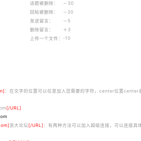
话题被删除：
－30
回帖被删除：
－20
发送留言：
－5
删除留言：
＋3
-10
上传一个文件：
gn]
：在文字的位置可以任意加入您需要的字符，center位置center表
com
[/URL]
com
com]
浙大论坛
[/URL]
：有两种方法可以加入超级连接，可以连接具