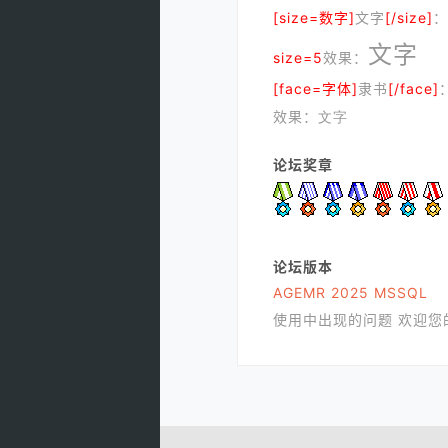
[size=数字]
文字
[/size]
：
文字
size=5
效果：
[face=字体]
隶书
[/face]
效果：
文字
论坛奖章
论坛版本
AGEMR 2025 MSSQL
使用中出现的问题 欢迎