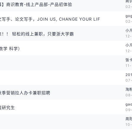
商
募】商识教育-线上产品部-产品初体验
02-
go
手、论文写手，JOIN US, CHANGE YOUR LIF
02
小
来！！ 轻松的线上兼职，只要浙大学霸
12-
小
数学 科学）
12-
饭
！
11-
20
07-
淘
秋季营销拉人办卡兼职招聘
08-
gao
或研究生
09-
周
10-