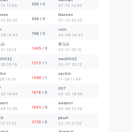
556
/ 0
-14 12:00
07-14 12:00
nnan
Nannan
558
/ 0
-13 20:20
07-13 20:20
n
vain
766
/ 0
-08 14:43
04-08 14:43
儿心
女儿心
1465
/ 0
21 19:15
03-21 19:15
xt0032
next0032
1273
/ 1
26 09:19
03-01 22:12
hin
sachin
1468
/ 1
28 14:15
11-29 11:49
7
007
1678
/ 0
-20 19:48
04-20 19:48
errr
amberrr
1945
/ 0
-09 10:26
08-09 10:26
tt
pkutt
2129
/ 0
10 21:22
02-10 21:22