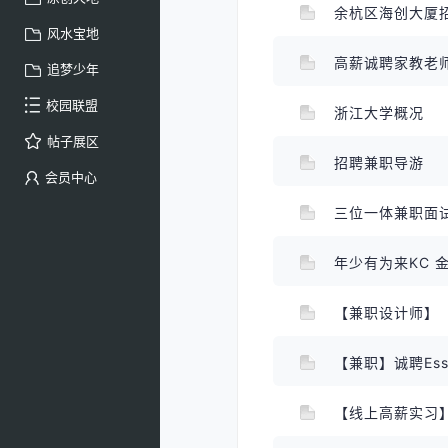
余杭区海创大厦
风水宝地
追梦少年
校园联盟
浙江大学概况
帖子展区
招聘兼职导游
会员中心
三位一体兼职面
年少有为来KC 
【兼职设计师】
【兼职】诚聘Es
【线上高薪实习