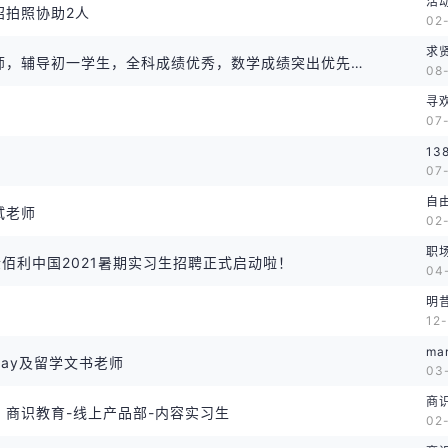
活
招拍照协助2人
02
求
高薪诚聘家教老师，辅导初一学生，全科成绩优秀，数学成绩突出优先 紫金港校区
08-
寻
07
13
07
自由
试老师
02-
职
金佰利中国2021暑期实习生招聘正式启动啦！
04
明
12-
mar
say及留学文书老师
03-
商
】商识教育-线上产品部-内容实习生
02-