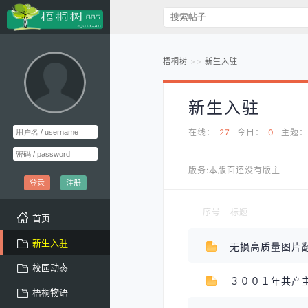
梧桐树
新生入驻
新生入驻
在线：
27
今日：
0
主题：
版务:本版面还没有版主
登录
注册
序号
标题
首页
新生入驻
无损高质量图片
校园动态
梧桐物语