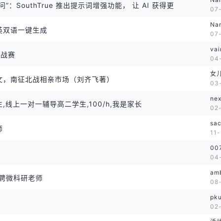
”：SouthTrue 推出提示词增强功能， 让 AI 获得更
07
Na
英双语一键生成
07
vai
挑战赛
04
女
文，南征北战相亲市场（刘齐飞著）
03-
ne
,线上一对一辅导高二学生,100/h,我是家长
02-
sac
师
11-
00
04
amb
诚聘微科研老师
08
pku
02-