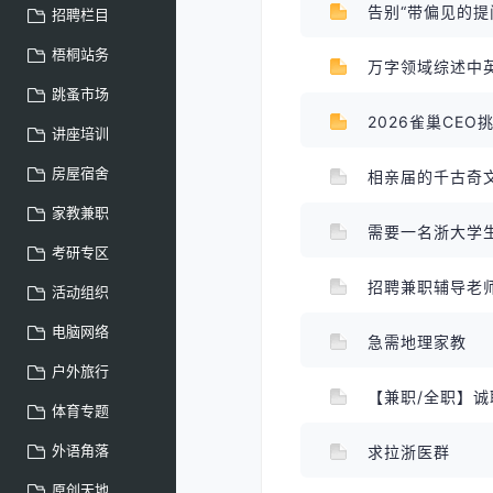
告别“带偏见的提问
招聘栏目
梧桐站务
万字领域综述中
跳蚤市场
2026雀巢CEO
讲座培训
房屋宿舍
相亲届的千古奇
家教兼职
需要一名浙大学生
考研专区
招聘兼职辅导老
活动组织
电脑网络
急需地理家教
户外旅行
【兼职/全职】
体育专题
外语角落
求拉浙医群
原创天地