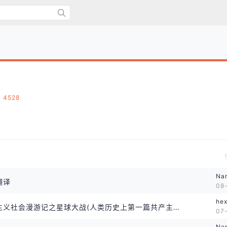
4528
Na
翻译
08
he
３００１年共产主义社会漫游记之星球大战(人类历史上第一篇共产主义社会的科幻小说)
07
Na