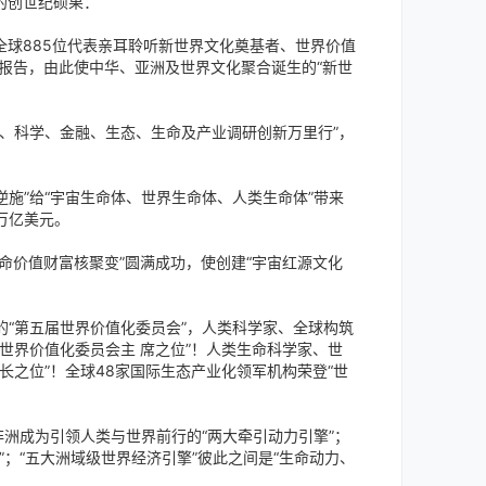
的创世纪硕果：
球885位代表亲耳聆听新世界文化奠基者、世界价值
报告，由此使中华、亚洲及世界文化聚合诞生的“新世
、科学、金融、生态、生命及产业调研创新万里行”，
施”给“宇宙生命体、世界生命体、人类生命体”带来
万亿美元。
命价值财富核聚变”圆满成功，使创建“宇宙红源文化
“第五届世界价值化委员会”，人类科学家、全球构筑
世界价值化委员会主 席之位”！人类生命科学家、世
长之位”！全球48家国际生态产业化领军机构荣登“世
洲成为引领人类与世界前行的“两大牵引动力引擎”；
；“五大洲域级世界经济引擎”彼此之间是“生命动力、