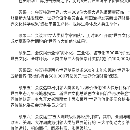
在田治华主 席报告鼓舞之下，历时8天会议圆满结下价值极大
硕果一：会议特邀世界五大洲369位大德大道先师荣耀莅临，全
财富新大陆发现者、世界价值化委员会主 席田治华发表新世界财富
界文化科学成果”造福宇宙生命体、世界生命体及人类生命体。
硕果二：会议介绍“人类科学家团队”，历时60年开展“世界文化
成功赢得举世期盼的“世界五大价值化成果”。
硕果三：会议揭示全球“资本化、工业化、城市化”500年“倒行逆
世界文化、全球环境、人类生命三大价值累计欠债约折合190,000
硕果四：会议报捷西方世界梦寐以求500年未能实现的“世界生
五新世界”获得约折合580,000万亿美元“世界价值财富”保障。
硕果五：会议选举出引领人类实现“世界价值化99大快乐目标”的
世界生态万里长城总指挥、新世界文化总论创立者田治华再次荣登“
界价值财富一变九开发者凯丽女士再次荣登“世界价值化委员会秘书
界价值化委员会常务委员之位”！
硕果六：会议诞生“五大洲域级世界经济引擎”，其中，亚洲与非
欧洲、美洲、大洋洲成为引领人类与世界前行的“三大平衡动力引擎”
价值运转、相向而行、同质共富、永恒续航”。