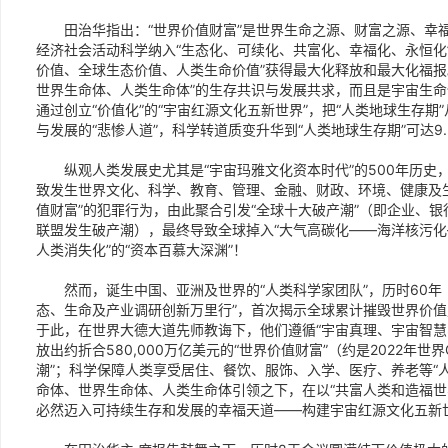
田治华指出：“世界价值财富”是世界生命之源、财富之源、幸福
经济社会活动科学纳入“生态化、可续化、共富化、幸福化、永恒化”
价值、全球生态价值、人类生命价值”获得最大化释放和最大化福报
世界生命体、人类生命体”的生存共识与发展共求，而且是宇宙生
通过创立“价值化”的“宇宙红源文化五新世界”，把“人类地球生存期”
与发展的“悲惨人道”，科学转道质变升华到“人类地球生存期”可达9
纵观人类发展史尤其是“宇宙玛雅文化资本时代”的500年历史，
致发生世界文化、科学、教育、管理、金融、财政、环境、健康及生
值财富”的犯罪行为，由此聚合引发“全球十大破产潮”（即企业、
联盟发生破产潮），最终导致全球掉入“大气高碳化——海洋核污
人类消失化”的“资本百慕大深渊”！
然而，诞生中国、亚洲及世界的“人类科学家团队”，历时60年（
态、生命及产业调研创新万里行”，首次揭示全球累计摧毁世界价值财
于此，在世界大德大道先师教诲下，他们遵循“宇宙真理、宇宙智慧
放出约折合580,000万亿美元的“世界价值财富”（约是2022年世
潮”；科学保障人类享受居住、餐饮、服饰、入学、医疗、养老等“
命体、世界生命体、人类生命体引领之下，在以“共富人类和造福世
必然迈入可持续生存和发展的幸福天道——构建宇宙红源文化五新世