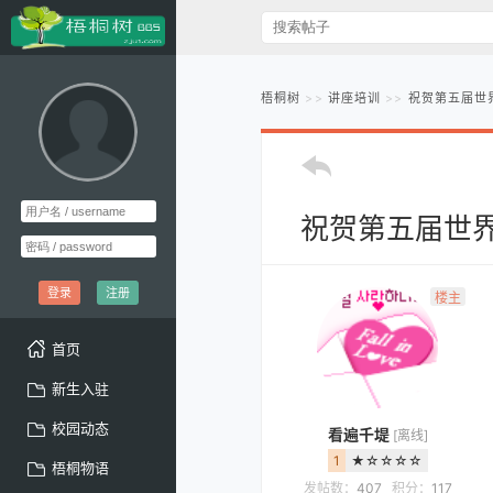
梧桐树
讲座培训
祝贺第五届世
祝贺第五届世
登录
注册
楼主
首页
新生入驻
校园动态
看遍千堤
[离线]
1
★☆☆☆☆
梧桐物语
发帖数：
407
积分：
117