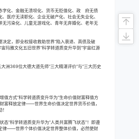
字化、金融无溃坝化、货币无贬值化、政 府无债
化、医疗无渎职化、企业无破产化、社会无失业化、
洋无污染化、儿童无游戏化、青年无弃婚化、老年无
决定，即全权接收救助世界“陷入衰退、高债及破
宇宙玛雅文化五旧世界”科学转道质变升华到“宇宙红源
洲369位大德大道先师“三大精湛评价”与“三大历史
值方式”科学转道质变升华为“生命价值财富释值方
大财富释放定律——世界生命价值决定世界货币价值，
动！
态”科学转道质变升华为“人类共富腾飞状态”！即遵
定律——世界个体价值决定世界整体价值，必然使财