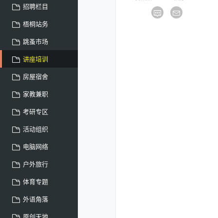
招聘栏目
梧桐站务
跳蚤市场
讲座培训
房屋宿舍
家教兼职
考研专区
活动组织
电脑网络
户外旅行
体育专题
外语角落
原创天地