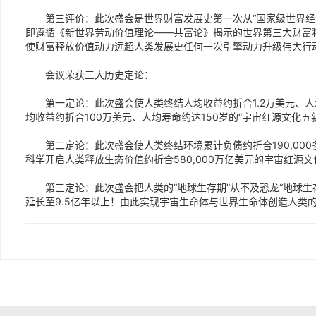
第三评价：此次盛会是世界财富发展史第一次从“国家级世界经济
即遵循《新世界劳动价值理论——共富论》揭示的世界第三大财富
使财富释放价值动力远超人类发展史任何一次引擎动力升级伟大行
会议荣获三大历史定论：
第一定论：此次盛会使人类终结人均收益约折合1.2万美元、人均
均收益约折合100万美元、人均寿命约达150岁的“宇宙红源文化五
第二定论：此次盛会使人类终结环境累计负债约折合190,000
科学开启人类释放生态价值约折合580,000万亿美元的宇宙红源文
第三定论：此次盛会把人类的“地球生存期”从不及恐龙“地球生存期
延长至9.5亿年以上！由此实现宇宙生命体与世界生命体创造人类