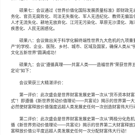
硕果七：会议通过《世界价值化国际发展质量标准》即财政无赤
务化、官员无腐败化、司法无失衡化、军人无违纪化、教师无偏旨
人才无流失化、耕地无放弃化、江河无污染化、草原无沙漠化、海
疾患化、人民无困惑化。
硕果八：会议做出关于科学化解终端性世界九大危机的九项重要
产”的学校、企业、医院、乡村、城市、区域及国家，确保人类从“
文化五新世界”圆满成功！
硕果九：会议“遵循真理——共富人类——造福世界”荣获世界五大
定论”如下：
会议荣获三大精湛评价：
第一评价：此次盛会是世界财富发展史第一次从“货币资本财富增
式”！即遵循《新世界劳动价值理论——共富论》揭示的世界第一
必然使财富释放价值强度远超人类发展史任何一次创造财富伟大行
第二评价：此次盛会是世界财富发展史第一次从“两极分化危机状
循《新世界劳动价值理论——共富论》揭示的世界第二大财富释放
富释放价值公平度远超人类发展史任何一次分配财富伟大行动！