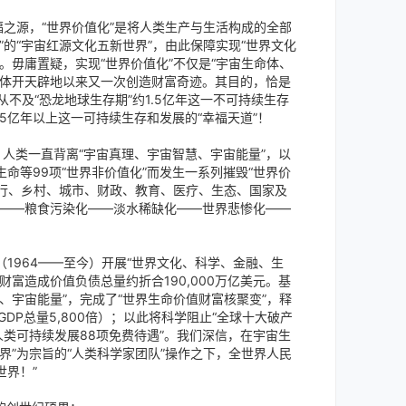
之源，“世界价值化”是将人类生产与生活构成的全部
的“宇宙红源文化五新世界”，由此保障实现“世界文化
。毋庸置疑，实现“世界价值化”不仅是“宇宙生命体、
命体开天辟地以来又一次创造财富奇迹。其目的，恰是
从不及“恐龙地球生存期”约1.5亿年这一不可持续生存
.5亿年以上这一可持续生存和发展的“幸福天道”！
人类一直背离“宇宙真理、宇宙智慧、宇宙能量”，以
命等99项“世界非价值化”而发生一系列摧毁“世界价
银行、乡村、城市、财政、教育、医疗、生态、国家及
化——粮食污染化——淡水稀缺化——世界悲惨化——
1964——至今）开展“世界文化、科学、金融、生
富造成价值负债总量约折合190,000万亿美元。基
、宇宙能量”，完成了“世界生命价值财富核聚变”，释
界GDP总量5,800倍）；以此将科学阻止“全球十大破产
人类可持续发展88项免费待遇”。我们深信，在宇宙生
界”为宗旨的“人类科学家团队”操作之下，全世界人民
界！”