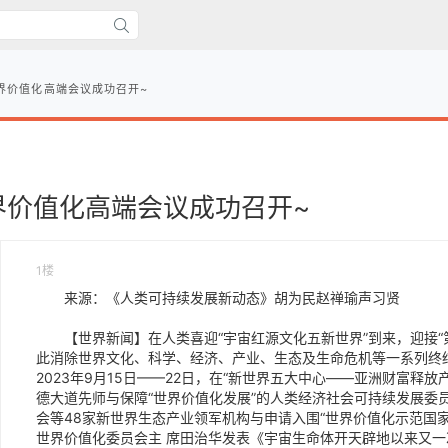
界价值化高端会议成功召开~
界价值化高端会议成功召开~
1楼
来源：《人类可持续发展新动态》胡为民赵禅瑜声习贤
【世界新闻】在人类喜迎“宇宙红源文化五新世界”到来，迎接“
此消除世界文化、科学、经济、产业、生态及生命危机等一系列终
2023年9月15日——22日，在“新世界五大中心——亚洲财富释
德大道先师与保障“世界价值化发展”的人类经济社会可持续发展委
会等48家新世界生态产业领军机构与申请入围“世界价值化示范国家
世界价值化委员会主 席田治华发表《宇宙生命体开天辟地以来又