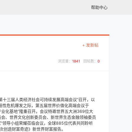
帮助中心
+ 发新帖
浏览量：
1841
回帖数：
0
第十三届人类经济社会可持续发展高端会议”召开，以
结性危机爆发之际，第五届世界价值化高端会议于
放产业化基地”隆重召开。会议特邀世界五大洲369位大
员会、世界文化创新委员会、新世界生态金融领袖委员
”领导小组荣耀莅临会议，全球885位代表共同聆听
一次创造财富奇迹》新世界财富报告。