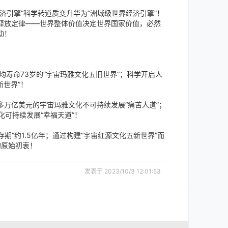
引擎”科学转道质变升华为“洲域级世界经济引擎”！
释放定律——世界整体价值决定世界国家价值，必然
动！
寿命73岁的“宇宙玛雅文化五旧世界”；科学开启人
新世界”！
多万亿美元的宇宙玛雅文化不可持续发展“痛苦人道”；
化可持续发展“幸福天道”！
”约1.5亿年；通过构建“宇宙红源文化五新世界”而
的原始初衷！
发表于 2023/10/3 12:01:53