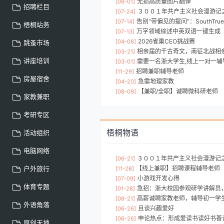
无损高质量图片翻译
[08-01]
招聘栏目
３００１年共产主义社会漫游记之星球大战(人类历史
[07-24]
告别“带偏见的提问”：SouthTrue 推出提示词增强功能
[07-14]
梧桐站务
万字领域综述中英双语一键生成
[07-13]
2026雀巢CEO挑战赛
[04-08]
跳蚤市场
相亲届的千古奇文，南征北战相
[03-21]
讲座培训
需要一名浙大学生,线上一对一辅导高二学
[03-01]
招聘兼职辅导老师
[11-29]
房屋宿舍
急需地理家教
[04-20]
【兼职/全职】诚聘微科研老师
[08-09]
家教兼职
考研专区
梧桐物语
活动组织
电脑网络
３００１年共产主义社会漫游记之星球大战(人类历史
[06-21]
户外旅行
【线上兼职】招聘课程辅导老师
[11-28]
小游戏开发心得
[07-09]
体育专题
急招：浙大校园参观研学讲解员
[01-28]
高薪诚聘家教老师，辅导初一学生，全科成绩优秀，
[08-21]
外语角落
且谈兴趣爱好
[06-26]
申论热点：形成爱读书读好书善
[06-26]
原创天地