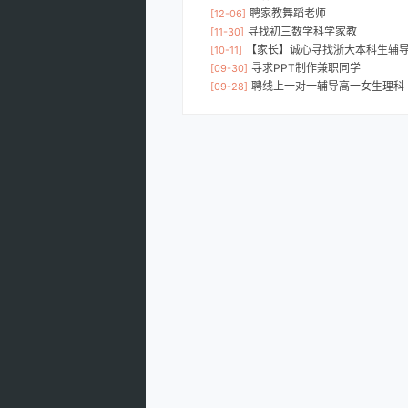
聘家教舞蹈老师
[12-06]
寻找初三数学科学家教
[11-30]
【家长】诚心寻找浙大本科生辅
[10-11]
寻求PPT制作兼职同学
[09-30]
聘线上一对一辅导高一女生理科
[09-28]