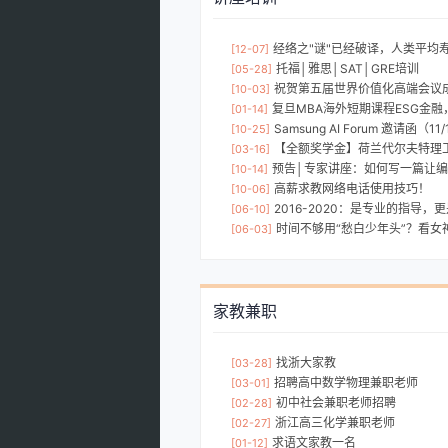
经络之"谜"已经破译，人类平均寿命将再延长十年---- 经络
[12-07]
托福│雅思│SAT│GRE培训
[05-28]
祝贺第五届世界价值化高端会议
[10-03]
复旦MBA海外短期课程ESG金融
[01-14]
Samsung AI Forum 邀请函（11/
[10-25]
【全额奖学金】荷兰代尔夫特理工招收博
[03-16]
预告│专家讲座：如何写一篇让编辑刮目相看的SCI文章？（10月
[10-14]
高薪求教网络电话使用技巧！
[10-06]
2016-2020：是专业的指导，
[06-10]
时间不够用“愁白少年头”？看女
[06-03]
家教兼职
找浙大家教
[03-28]
招聘高中数学物理兼职老师
[03-01]
初中社会兼职老师招聘
[02-28]
浙江高三化学兼职老师
[02-27]
求语文家教一名
[01-12]