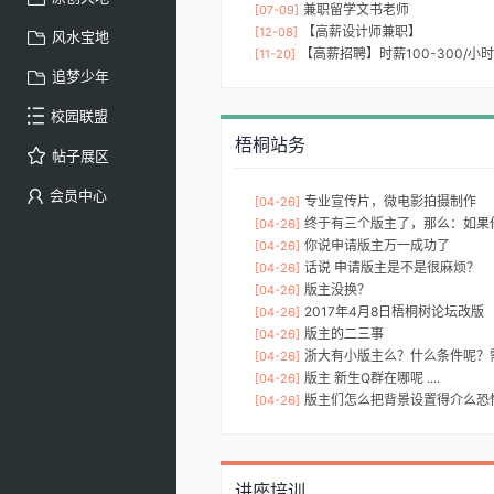
兼职留学文书老师
[07-09]
【高薪设计师兼职】
[12-08]
风水宝地
【高薪招聘】时薪100-300/小时
[11-20]
追梦少年
校园联盟
梧桐站务
帖子展区
会员中心
专业宣传片，微电影拍摄制作
[04-26]
终于有三个版主了，那么：如果他
[04-26]
你说申请版主万一成功了
[04-26]
话说 申请版主是不是很麻烦？
[04-26]
版主没换？
[04-26]
2017年4月8日梧桐树论坛改版
[04-26]
版主的二三事
[04-26]
浙大有小版主么？什么条件呢？需要提
[04-26]
版主 新生Q群在哪呢 ....
[04-26]
版主们怎么把背景设置得介么恐
[04-26]
讲座培训